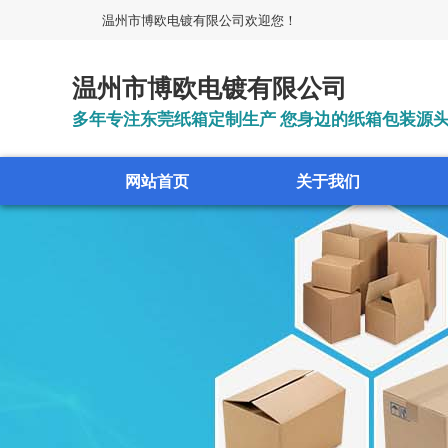
温州市博欧电镀有限公司欢迎您！
温州市博欧电镀有限公司
多年专注东莞纸箱定制生产 您身边的纸箱包装源
网站首页
关于我们