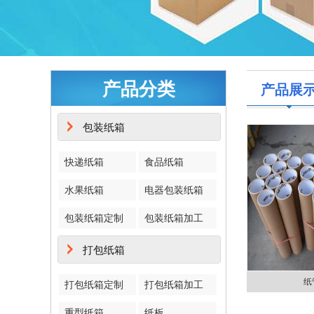
产品分类
产品展
包装纸箱
快递纸箱
食品纸箱
水果纸箱
电器包装纸箱
包装纸箱定制
包装纸箱加工
打包纸箱
纸
打包纸箱定制
打包纸箱加工
重型纸箱
纸板