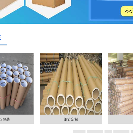
示
管包装
纸管定制