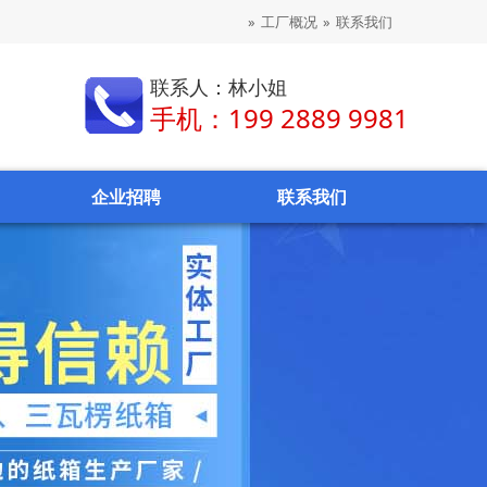
»
工厂概况
»
联系我们
联系人：林小姐
手机：199 2889 9981
企业招聘
联系我们