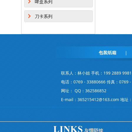
啤盒系列
刀卡系列
包装纸箱
|
联系人：林小姐 手机：199 2889 9981
电话：0769 - 33880666 传真：0769 - 
网址： QQ：362586852
E-mail：365215412@163.co