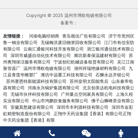
Copyright © 2025 温州市博欧电镀有限公司
备案号：
友情链接：
河南电脑经销商
青岛视佳广告有限公司
济宁市兖州区
鲁一钢业有限公司
无锡梅洪废旧物资回收有限公司
江门市有信安防
有限公司
云南汇通银河科技开发有限公司
浙江银河通信技术有限公
司
深圳市威盛自动化技术有限公司
廊坊新泰保温建材有限公司
苏
州奥翔保洁服务有限公司
宁波创纪机械设备租赁有限公司
吴江江南
胀管器厂
温州市博欧电镀有限公司
湖州祥瑞绝缘材料有限公司
九
江县青莲华雕塑厂
潍坊中远重工科技有限公司
石狮永达开锁公司
苏州赛恩特新能源科技有限公司
苏州皇明太阳能售后
山东秦帝电
器有限公司
河南永兴锅炉集团有限公司
北京创美达机电科技有限公
司
无锡市伙伴科技有限公司
广州量点空间家具有限公司
上海久程
实业有限公司
中山市鸿鹏饮食服务有限公司
佛子山狮峰茶业有限公
司
安徽莫愁建设有限公司
深圳市丰利源科技有限公司
深圳市金彩
虹精密制造股份有限公司
正翔中天药业集团【香港】有限公司正翔
中天药业集团【香港】有限